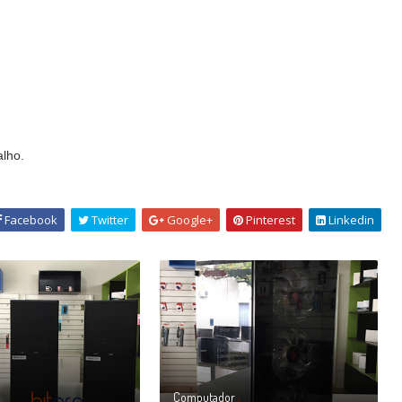
alho.
Facebook
Twitter
Google+
Pinterest
Linkedin
Computador